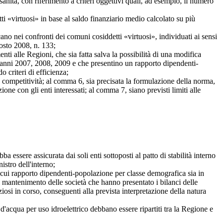
sanità, con riferimento a criteri oggettivi quali, ad esempio, il numero
ti «virtuosi» in base al saldo finanziario medio calcolato su più
cano nei confronti dei comuni cosiddetti «virtuosi», individuati ai sensi
osto 2008, n. 133;
nti alle Regioni, che sia fatta salva la possibilità di una modifica
egli anni 2007, 2008, 2009 e che presentino un rapporto dipendenti-
 criteri di efficienza;
la competitività; al comma 6, sia precisata la formulazione della norma,
ione con gli enti interessati; al comma 7, siano previsti limiti alle
 essere assicurata dai soli enti sottoposti al patto di stabilità interno
stro dell'interno;
l cui rapporto dipendenti-popolazione per classe demografica sia in
l mantenimento delle società che hanno presentato i bilanci delle
nziosi in corso, conseguenti alla prevista interpretazione della natura
'acqua per uso idroelettrico debbano essere ripartiti tra la Regione e