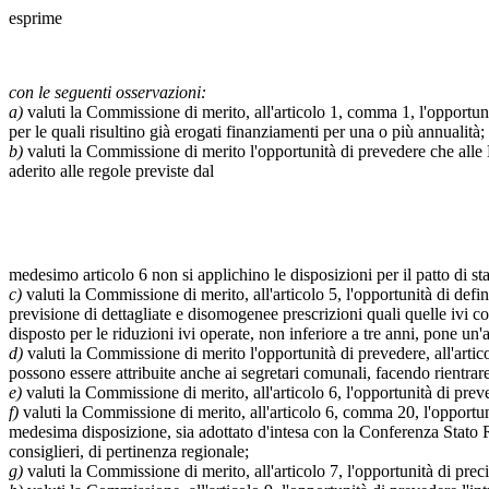
esprime
con le seguenti osservazioni:
a)
valuti la Commissione di merito, all'articolo 1, comma 1, l'opportuni
per le quali risultino già erogati finanziamenti per una o più annualità;
b)
valuti la Commissione di merito l'opportunità di prevedere che alle
aderito alle regole previste dal
medesimo articolo 6 non si applichino le disposizioni per il patto di stab
c)
valuti la Commissione di merito, all'articolo 5, l'opportunità di defin
previsione di dettagliate e disomogenee prescrizioni quali quelle ivi con
disposto per le riduzioni ivi operate, non inferiore a tre anni, pone u
d)
valuti la Commissione di merito l'opportunità di prevedere, all'artico
possono essere attribuite anche ai segretari comunali, facendo rientrar
e)
valuti la Commissione di merito, all'articolo 6, l'opportunità di prevede
f)
valuti la Commissione di merito, all'articolo 6, comma 20, l'opportunit
medesima disposizione, sia adottato d'intesa con la Conferenza Stato Re
consiglieri, di pertinenza regionale;
g)
valuti la Commissione di merito, all'articolo 7, l'opportunità di prec