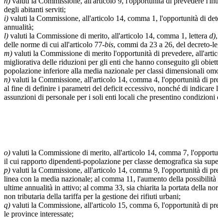
h)
valuti la Commissione, all'articolo 9, l'opportunità di prevedere l'i
degli abitanti serviti;
i)
valuti la Commissione, all'articolo 14, comma 1, l'opportunità di dete
annualità;
l)
valuti la Commissione di merito, all'articolo 14, comma 1, lettera
d)
delle norme di cui all'articolo 77-
bis
, commi da 23 a 26, del decreto-l
m)
valuti la Commissione di merito l'opportunità di prevedere, all'artico
migliorativa delle riduzioni per gli enti che hanno conseguito gli obiet
popolazione inferiore alla media nazionale per classi dimensionali omoge
n)
valuti la Commissione, all'articolo 14, comma 4, l'opportunità di prev
al fine di definire i parametri del deficit eccessivo, nonché di indicare 
assunzioni di personale per i soli enti locali che presentino condizioni
o)
valuti la Commissione di merito, all'articolo 14, comma 7, l'opportunit
il cui rapporto dipendenti-popolazione per classe demografica sia supe
p)
valuti la Commissione, all'articolo 14, comma 9, l'opportunità di pre
linea con la media nazionale; al comma 11, l'aumento della possibilità 
ultime annualità in attivo; al comma 33, sia chiarita la portata della nor
non tributaria della tariffa per la gestione dei rifiuti urbani;
q)
valuti la Commissione, all'articolo 15, comma 6, l'opportunità di pre
le province interessate;