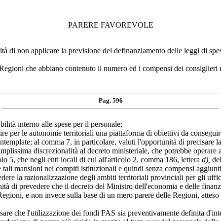
PARERE FAVOREVOLE
tà di non applicare la previsione del definanziamento delle leggi di spes
 Regioni che abbiano contenuto il numero ed i compensi dei consiglieri 
Pag. 596
ilità interno alle spese per il personale;
ire per le autonomie territoriali una piattaforma di obiettivi da conseguire
template; al comma 7, in particolare, valuti l'opportunità di precisare la
n'amplissima discrezionalità al decreto ministeriale, che potrebbe operar
lo 5, che negli enti locali di cui all'articolo 2, comma 186, lettera
d),
del
e tali mansioni nei compiti istituzionali e quindi senza compensi aggiunti
re la razionalizzazione degli ambiti territoriali provinciali per gli uffici
à di prevedere che il decreto del Ministro dell'economia e delle finanze, 
gioni, e non invece sulla base di un mero parere delle Regioni, atteso che
isare che l'utilizzazione dei fondi FAS sia preventivamente definita d'in