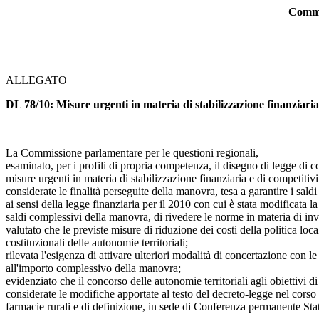
Commis
ALLEGATO
DL 78/10: Misure urgenti in materia di stabilizzazione finanziari
La Commissione parlamentare per le questioni regionali,
esaminato, per i profili di propria competenza, il disegno di legge d
misure urgenti in materia di stabilizzazione finanziaria e di competi
considerate le finalità perseguite della manovra, tesa a garantire i sal
ai sensi della legge finanziaria per il 2010 con cui è stata modificata l
saldi complessivi della manovra, di rivedere le norme in materia di inva
valutato che le previste misure di riduzione dei costi della politica loc
costituzionali delle autonomie territoriali;
rilevata l'esigenza di attivare ulteriori modalità di concertazione con le 
all'importo complessivo della manovra;
evidenziato che il concorso delle autonomie territoriali agli obiettivi d
considerate le modifiche apportate al testo del decreto-legge nel cors
farmacie rurali e di definizione, in sede di Conferenza permanente Stato,