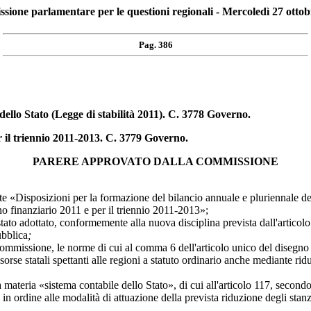
ione parlamentare per le questioni regionali - Mercoledì 27 otto
Pag. 386
dello Stato (Legge di stabilità 2011). C. 3778 Governo.
er il triennio 2011-2013. C. 3779 Governo.
PARERE APPROVATO DALLA COMMISSIONE
«Disposizioni per la formazione del bilancio annuale e pluriennale dello
o finanziario 2011 e per il triennio 2011-2013»;
è stato adottato, conformemente alla nuova disciplina prevista dall'artico
ubblica
;
a Commissione, le norme di cui al comma 6 dell'articolo unico del disegno 
se statali spettanti alle regioni a statuto ordinario anche mediante riduzi
a materia «sistema contabile dello Stato», di cui all'articolo 117, secon
 in ordine alle modalità di attuazione della prevista riduzione degli stan