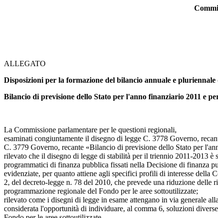
Commiss
ALLEGATO
Disposizioni per la formazione del bilancio annuale e pluriennale 
Bilancio di previsione dello Stato per l'anno finanziario 2011 e p
La Commissione parlamentare per le questioni regionali,
esaminati congiuntamente il disegno di legge C. 3778 Governo, recante 
C. 3779 Governo, recante «Bilancio di previsione dello Stato per l'ann
rilevato che il disegno di legge di stabilità per il triennio 2011-2013 
programmatici di finanza pubblica fissati nella Decisione di finanza p
evidenziate, per quanto attiene agli specifici profili di interesse dell
2, del decreto-legge n. 78 del 2010, che prevede una riduzione delle risor
programmazione regionale del Fondo per le aree sottoutilizzate;
rilevato come i disegni di legge in esame attengano in via generale all
considerata l'opportunità di individuare, al comma 6, soluzioni diverse
Fondo per le aree sottoutilizzate,