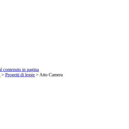
 al contenuto in pagina
a
>
Progetti di legge
> Atto Camera