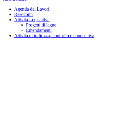
Agenda dei Lavori
Resoconti
Attività Legislativa
Progetti di legge
Emendamenti
Attività di indirizzo, controllo e conoscitiva
LAVORI PREPARATORI DEI PROGETTI DI LEGGE
Atto Camera: 2008
Disegno di legge:
"Istituzione del Garante nazionale per l'infa
Iter
Testi
Emendamenti
Esame in Commissione
Discussione in Assemblea
Dossier