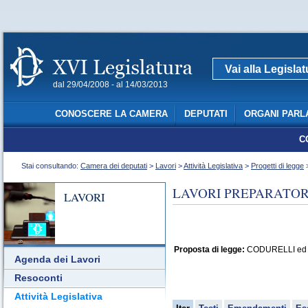
Vai alla Legisla
dal 29/04/2008 - al 14/03/2013
CONOSCERE LA CAMERA
DEPUTATI
ORGANI PARL
C
Stai consultando:
Camera dei deputati
>
Lavori
>
Attività Legislativa
>
Progetti di legge
>
LAVORI PREPARATORI
LAVORI
Proposta di legge:
CODURELLI ed alt
Agenda dei Lavori
Resoconti
Attività Legislativa