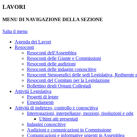
LAVORI
MENU DI NAVIGAZIONE DELLA SEZIONE
Salta il menu
Agenda dei Lavori
Resoconti
Resoconti dell'Assemblea
Resoconti delle Giunte e Commissioni
Resoconti delle audizioni
Resoconti delle indagini conoscitive
Resoconti Stenografici delle sedi Legislativa, Redigente 
Resoconti del Comitato per la Legislazione
Bollettino degli Organi Collegiali
Attività Legislativa
Progetti di legge
Emendamenti
Attività di indirizzo, controllo e conoscitiva
Interrogazioni, interpellanze, mozioni, risoluzioni e odg
Ultimi atti presentati
Indagini conoscitive
Audizioni e comunicazioni in Commissione
Comunicazioni e informative urgenti in Assemblea