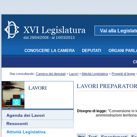
Vai alla Legisla
dal 29/04/2008 - al 14/03/2013
CONOSCERE LA CAMERA
DEPUTATI
ORGANI PARL
C
Stai consultando:
Camera dei deputati
>
Lavori
>
Attività Legislativa
>
Progetti di legge
>
LAVORI PREPARATORI
LAVORI
Disegno di legge:
"Conversione in l
Agenda dei Lavori
amministrazioni territoria
Resoconti
Attività Legislativa