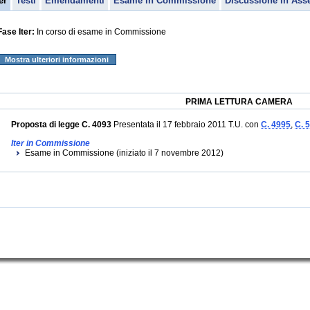
er
Testi
Emendamenti
Esame in Commissione
Discussione in Ass
Fase Iter:
In corso di esame in Commissione
Mostra ulteriori informazioni
PRIMA LETTURA CAMERA
Proposta di legge C. 4093
Presentata il 17 febbraio 2011 T.U. con
C. 4995
,
C. 
Iter in Commissione
Esame in Commissione (iniziato il 7 novembre 2012)