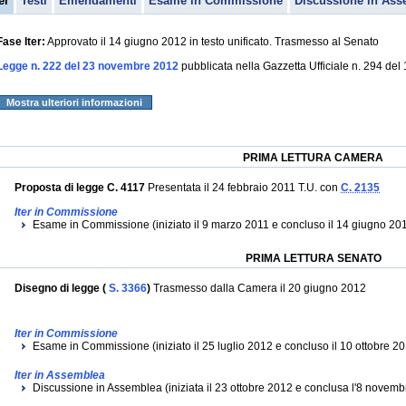
er
Testi
Emendamenti
Esame in Commissione
Discussione in Ass
Fase Iter:
Approvato il 14 giugno 2012 in testo unificato. Trasmesso al Senato
Legge n. 222 del 23 novembre 2012
pubblicata nella Gazzetta Ufficiale n. 294 de
Mostra ulteriori informazioni
PRIMA LETTURA CAMERA
Proposta di legge C. 4117
Presentata il 24 febbraio 2011 T.U. con
C. 2135
Iter in Commissione
Esame in Commissione (iniziato il 9 marzo 2011 e concluso il 14 giugno 2012
PRIMA LETTURA SENATO
Disegno di legge (
S. 3366
)
Trasmesso dalla Camera il 20 giugno 2012
Iter in Commissione
Esame in Commissione (iniziato il 25 luglio 2012 e concluso il 10 ottobre 2
Iter in Assemblea
Discussione in Assemblea (iniziata il 23 ottobre 2012 e conclusa l'8 novemb