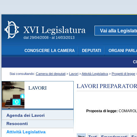
Vai alla Legisla
dal 29/04/2008 - al 14/03/2013
CONOSCERE LA CAMERA
DEPUTATI
ORGANI PARL
C
Stai consultando:
Camera dei deputati
>
Lavori
>
Attività Legislativa
>
Progetti di legge
>
LAVORI PREPARATORI
LAVORI
Proposta di legge:
COMAROLI ed
Agenda dei Lavori
Resoconti
Attività Legislativa