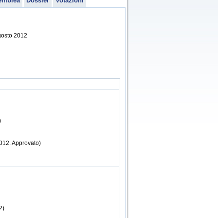
emblea
Dossier
Votazioni
agosto 2012
)
2012. Approvato)
2)