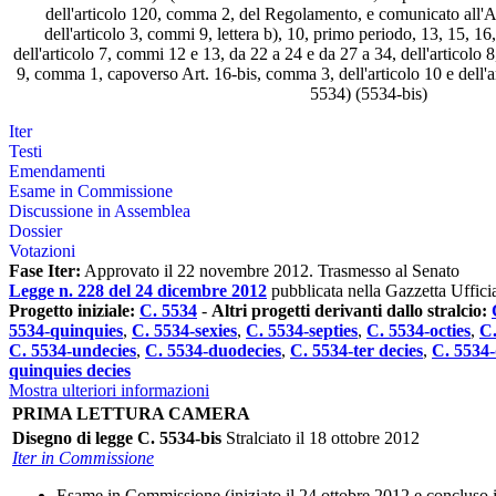
dell'articolo 120, comma 2, del Regolamento, e comunicato all'A
dell'articolo 3, commi 9, lettera b), 10, primo periodo, 13, 15, 16
dell'articolo 7, commi 12 e 13, da 22 a 24 e da 27 a 34, dell'articolo 
9, comma 1, capoverso Art. 16-bis, comma 3, dell'articolo 10 e dell'ar
5534) (5534-bis)
Iter
Testi
Emendamenti
Esame in Commissione
Discussione in Assemblea
Dossier
Votazioni
Fase Iter:
Approvato il 22 novembre 2012. Trasmesso al Senato
Legge n. 228 del 24 dicembre 2012
pubblicata nella Gazzetta Uffici
Progetto iniziale:
C. 5534
-
Altri progetti derivanti dallo stralcio:
5534-quinquies
,
C. 5534-sexies
,
C. 5534-septies
,
C. 5534-octies
,
C.
C. 5534-undecies
,
C. 5534-duodecies
,
C. 5534-ter decies
,
C. 5534-
quinquies decies
Mostra ulteriori informazioni
PRIMA LETTURA CAMERA
Disegno di legge C. 5534-bis
Stralciato il 18 ottobre 2012
Iter in Commissione
Esame in Commissione (iniziato il 24 ottobre 2012 e concluso