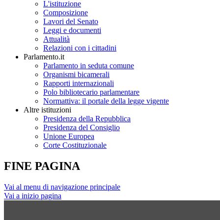
L'istituzione
Composizione
Lavori del Senato
Leggi e documenti
Attualità
Relazioni con i cittadini
Parlamento.it
Parlamento in seduta comune
Organismi bicamerali
Rapporti internazionali
Polo bibliotecario parlamentare
Normattiva: il portale della legge vigente
Altre istituzioni
Presidenza della Repubblica
Presidenza del Consiglio
Unione Europea
Corte Costituzionale
FINE PAGINA
Vai al menu di navigazione principale
Vai a inizio pagina