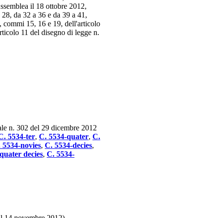
ssemblea il 18 ottobre 2012,
, 28, da 32 a 36 e da 39 a 41,
8, commi 15, 16 e 19, dell'articolo
ticolo 11 del disegno di legge n.
ale n. 302 del 29 dicembre 2012
C. 5534-ter
,
C. 5534-quater
,
C.
 5534-novies
,
C. 5534-decies
,
quater decies
,
C. 5534-
 il 14 novembre 2012)