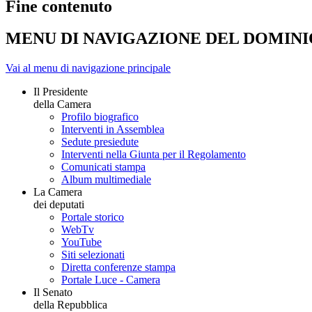
Fine contenuto
MENU DI NAVIGAZIONE DEL DOMIN
Vai al menu di navigazione principale
Il Presidente
della Camera
Profilo biografico
Interventi in Assemblea
Sedute presiedute
Interventi nella Giunta per il Regolamento
Comunicati stampa
Album multimediale
La Camera
dei deputati
Portale storico
WebTv
YouTube
Siti selezionati
Diretta conferenze stampa
Portale Luce - Camera
Il Senato
della Repubblica