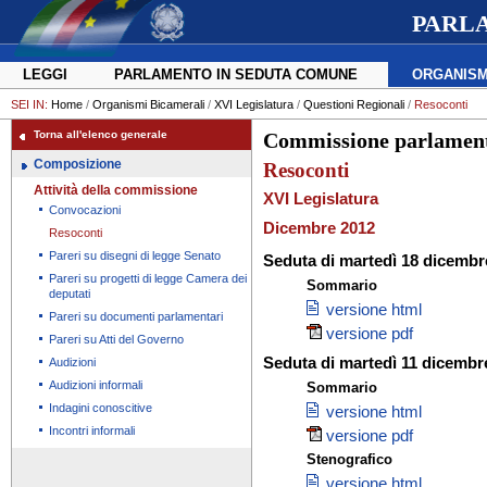
PARL
LEGGI
PARLAMENTO IN SEDUTA COMUNE
ORGANISM
SEI IN:
Home
/
Organismi Bicamerali
/
XVI Legislatura
/
Questioni Regionali
/
Resoconti
Torna all'elenco generale
Commissione parlamenta
Composizione
Resoconti
Attività della commissione
XVI Legislatura
Convocazioni
Dicembre 2012
Resoconti
Pareri su disegni di legge Senato
Seduta di martedì 18 dicembr
Pareri su progetti di legge Camera dei
Sommario
deputati
versione html
Pareri su documenti parlamentari
versione pdf
Pareri su Atti del Governo
Seduta di martedì 11 dicembr
Audizioni
Audizioni informali
Sommario
Indagini conoscitive
versione html
Incontri informali
versione pdf
Stenografico
versione html